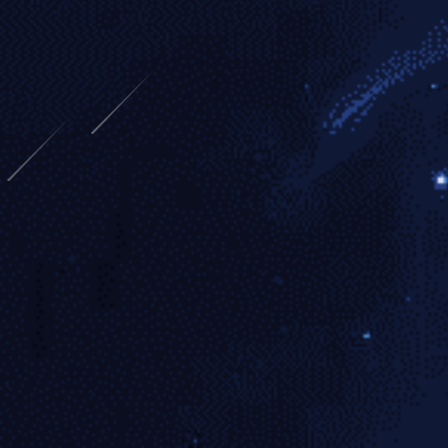
依托华体
AI行为分析
平台通过行为路径识别算法，捕捉潜在风险动作
身份设备指纹
借助设备特征识别与访问指纹绑定，有效识别用
实时告警机制
华体会·官方版网站登录入口_华体会(中国)支持
据异常或高风险行为发生时第一时间联动处理。