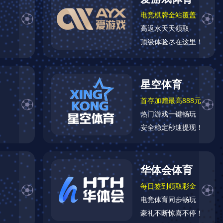
确立了“科技驱动体育创新”的发展方向，融合赛事直播、数
具专业性与沉浸感的体育平台。 我们希望通过技术力量让
体会(中国)等体育内容更便捷、更智能地触达全球用户。