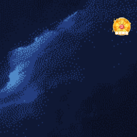
识别演进。