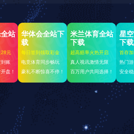
风控、秒级加载、多节点加速等
时，华体会登录入口提供全天候
台。
智能风控体系