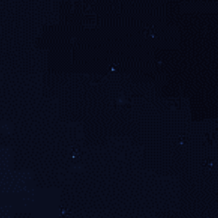
使命
平台，我们始终以科技驱动、服务导向为核心，
信赖的体育数据与直播生态。
体会·官方版网站登录入口_华体会(中国)积极拓
需求为目标，逐步形成独有的技术优势与服务口
，从细节中优化每一次访问体验。
撑平台运行，提升数据响应速度与准确度。
标准，构建值得信赖的体育信息环境。