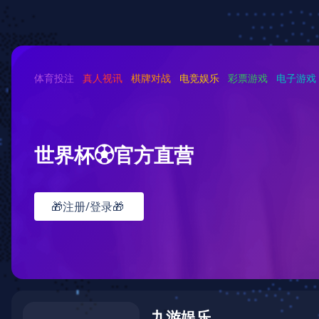
华体会登录入口是专注于