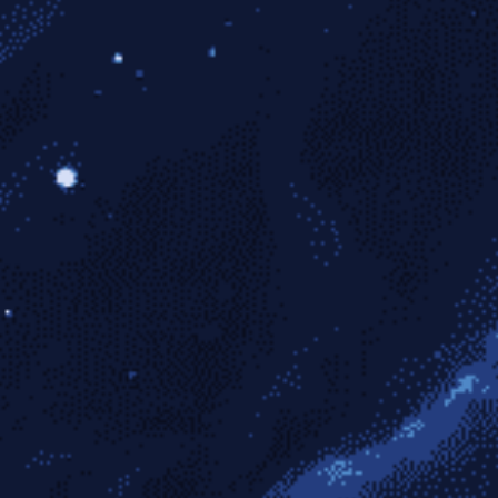
会登录入口平台的AI识别与行为建模系统，实现安全从响应向主动
，及时触发验证与干预机制。
户身份，提升访问安全性。
秒级响应的告警系统，可在数