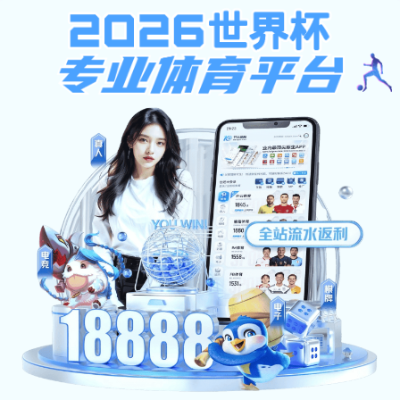
立即注册
华体会登录入口
带您畅享全球
体育盛事
专业平台，数据精准，
高清直播
覆盖热门体育项
目。
聚焦足球、篮球、电竞等赛事，
每日内容实时更
新
。
极速访问
下载APP