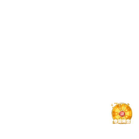
了强烈的不满。他们认为，如果让如此模糊不清的标
准来决定点球，那将极大损害比赛公平性。此外，这
样的问题不仅仅局限于这一场赛事，它可能会在今后
的其他比赛中不断重复出现，引发更大的混乱。
而关于VAR技术是否合理有效的问题也再次被提上日
程。有些专家指出，尽管VAR可以提供更准确的数据
支持，但如果没有良好的应用标准和明确的判断标
准，那么它仍然无法消除争议。因此，此次事件不仅
关乎当下，更涉及到了未来足球规则以及技术运用的
发展方向。
3、教练反应
科瓦奇作为球队主教练，对于这次点球裁决表现出了
一定程度上的理解。他在赛后新闻发布会上表示，他