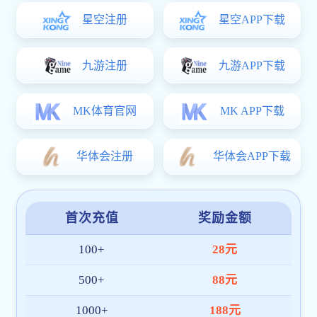
马竞夏窗引援计划曝光埃德森
尤尔曼德成中场补强目标
2026-06-13 06:01
25 次阅读
首页
/
体育报道
马德里竞技在即将到来的夏季转会窗口中，正积极制
定引援计划，以增强球队的整体实力。根据最新消
息，埃德森·尤尔曼德成为了马竞中场补强的主要目
标。文章将从四个方面对这一引援计划进行详细分
析，包括马竞当前的阵容需求、埃德森·尤尔曼德的个
人表现与特点、该转会对球队战术体系可能产生的影
响，以及该交易可能面临的挑战与机遇。通过这些分
析，我们将更深入地理解马竞这个决定背后的战略考