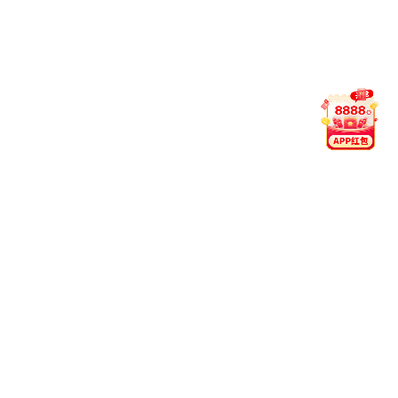
使得每位成员都保持最佳状态迎接接下来的挑战。因
此，从长远来看，此次引援计划必将为马竞注入新的
活力与动力。
4、交易面临挑战与机遇
尽管引入埃德森·尤尔曼德看似是一笔双赢交易，但实
际操作过程中依然存在诸多挑战。一方面，由于市场
行情波动以及其他豪门俱乐部对其关注，该转会费用
可能会超出预期。有观点认为，若想顺利签下这位年
轻才俊，俱乐部必须做好资金准备，并制定合理谈判
策略，以确保交易圆满完成。
另一方面，由于该名球员尚处于成长期，适应新环境
可能需要时间。在西甲这样竞争激烈的平台上，新加
盟球员往往面临压力，因此如何帮助其融入团队并发