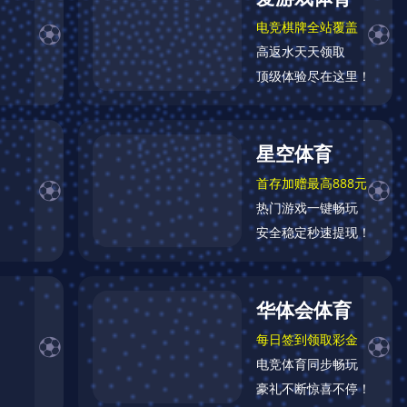
攻展现实力
析文班的表现时，将其
役中，文班需要全力进
与年轻科比的相似之
表现。通过这些分析，