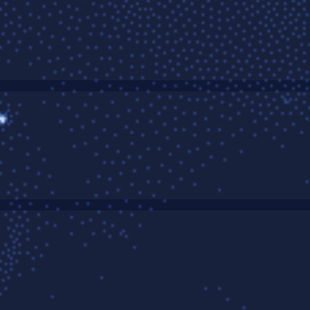
班如年轻科比G6战役中需全力进
2026-06-18 11:44
23 次阅读
首页
/
体育报道
轻球员的崛起往往会引发广泛关注。近日，前NBA球员霍里在分
一评价引起了众多篮球爱好者的热烈讨论。霍里指出，在G6战
正实力。这篇文章将从四个方面来深入探讨这一话题，包括文班
的影响、G6战役的重要性以及文班如何通过全面进攻提升球队