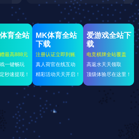
色，尤其是在关键时刻
出了这种天赋，他可以
著称，他不怕在关键时
静，无论是在高压环境
间内取得成功。无论是
让他们成为各自时代最