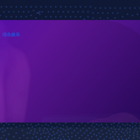
App
关于我们
体育报道
享全球体育盛事
门体育项目。
容实时更新
。