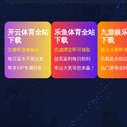
我们不仅能更好地理
1、文班与
首先，从技术特点来
能够稳稳命中重要球
在不同位置进行有效
其次，两人在比赛中
刻承担责任。而现在
下还是面对强敌，都
最后，两者都拥有极
体格优势还是篮球智
受瞩目的新星。
2、霍里的