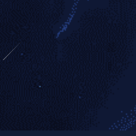
霍里的评价无疑为文
将，霍里的观点通常
担起更大的责任。
此外，这种比较也为文
些球员被寄予厚望，
的言论实际上也是一
当然，与此同时，这
到批评。然而，对于
大有裨益。
3、G6战役
G6战役是一场决定性
一场比赛中，全力进