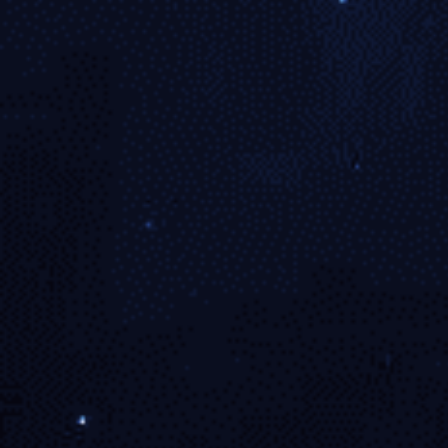
4.
本赛季季后赛20得分记录坎宁安领跑托哈紧
2026-07-02
5.
骑士队寻求交易贾勒特阿伦以增强外线火力
2026-08-03
6.
蒙哥马利期待未来世界杯见证中国足球崛起
2026-07-31
7.
维尔茨坦言曾避开对抗直言外界评价与真实
2026-07-05
8.
西甲球队身价更新皇马122亿巴萨116亿马竞
2026-07-25