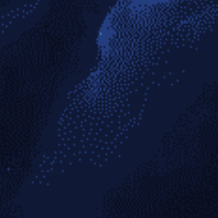
顺利完成，无疑将向外界传递出一个积极信号：尽管身处动荡时
返巅峰之路。这对于广大球迷来说，无疑是一剂强心针，让他们
登达达成全面协议身价6000万盼尽快完成转会”这一消息不仅标
间共同迈向成功的新篇章。无论从个人能力还是团队战略层面来
要意义。
期待看到戈登达在诺坎普闪耀光芒，同时也期望他的加入能助推
中，每一个细节都值得关注，每一次表现都值得期待，让我们拭