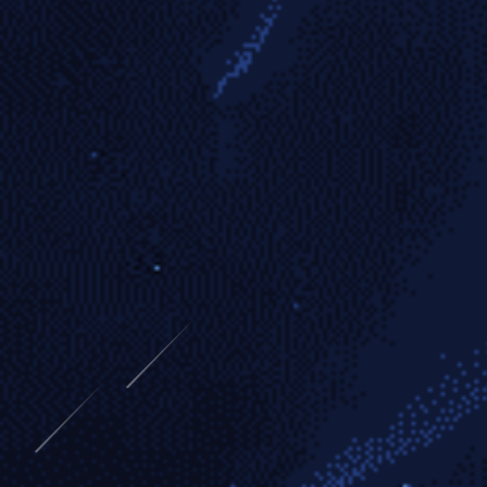
成为防守方难以对付
为球队创造更多进攻
在过去几个赛季中，
球队赢得比赛。这种
抢的重要原因。
除了技术层面外，戈
不断改进自我。这种
心态的新星，将极大
3、巴萨未
近年来，巴萨经历了
戈登达就是这一战略
战术需求，灵活高效