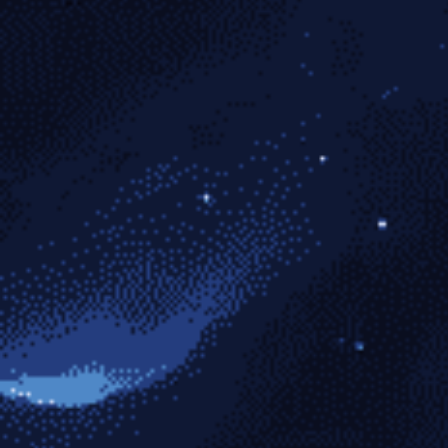
最后，此次交易如果
求卓越、不懈努力重
心。
总结：
总体来看，“巴萨与戈
确立，更暗示着两者
举，对双方都具有重
展望未来，我们可以
煌再现。在这个过程