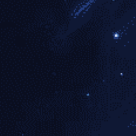
同时，考虑到俱乐部
带来回报。因此，在
发展的方向。
在人员配置上，与老
给予他们足够的发展
4、转会对
随着戈登达到来的消
原本固定的位置将因
的活力与激情。
此外，此次转会还可
争可以推动个体和集体
所有成员都朝着同一