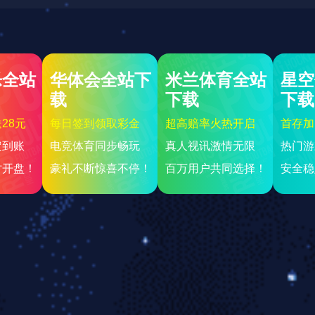
景及市场动态
市场上，各大俱乐部之间的竞争愈发激烈。巴萨作为世界顶级俱
资意愿。随着球队需要重建和补强阵容，寻找合适的人选显得尤
巴萨的视野，他出色的表现吸引了多家豪门球队的关注。
戈登达凭借其灵活多变的技术和卓越射门能力，迅速崭露头角。
比赛阅读能力，这使得他在场上能够迅速做出反应。因此，对于
升球队竞争力的重要一步。
市场也充满了不确定性，不少俱乐部面临财政压力，因此选择性
样的环境下，6000万欧元对于戈登达来说既是一个合理价格，
个人能力解析
前锋，他不仅能够胜任边锋位置，还能担任中路先锋。其快速突