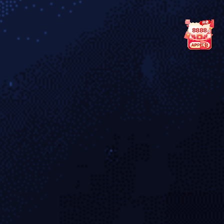
期，但巴萨依然坚定追
对未来充满期待与信
志着双方合作关系正式
看，这都是一次双赢之
巴萨重回巅峰，实现辉
目以待！