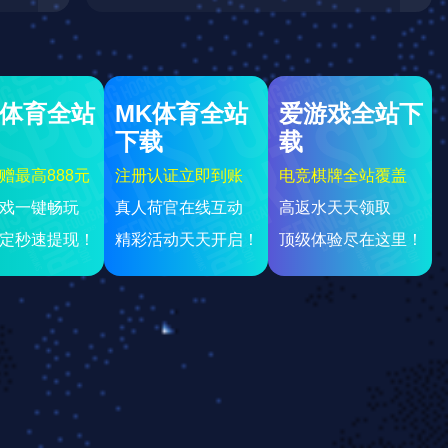
乐部之一，在引援方面
为重要。而戈登达正是
他不仅具备良好的身体
巴萨来说，引入这样一
地投入资金以获取潜力
也是各方利益均衡后的
破及定位球技术，使他