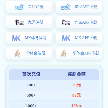
巴坎布期待世界杯盛宴金沙萨
将迎来狂热的足球时刻
2026-05-27 10:33
58 次阅读
首页
/
体育报道
在即将到来的世界杯盛宴中，巴坎布作为一名杰出的
足球运动员，怀着无比的期待与激情，准备迎接这场
全球瞩目的体育盛事。特别是在金沙萨，这座充满活
力和热情的城市，将呈现出前所未有的足球狂欢。在
本篇文章中，我们将从四个方面详细探讨巴坎布对世
界杯的期望，以及金沙萨如何成为这场盛会的热土。
这四个方面分别是：巴坎布的职业生涯、他对世界杯
的期待、金沙萨的足球文化以及即将来临的狂热氛