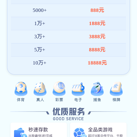
围。随着比赛日益临近，无论是球迷还是运动员，都
在为这一历史时刻做足准备。
1、巴坎布的职业生涯
巴坎布是一位来自刚果金的优秀前锋，自小便展现出
过人的足球才华。他在职业生涯初期，就以其敏捷的
身手和超强的进球能力为各大俱乐部所青睐。在欧洲
赛场上，他曾效力于多家知名俱乐部，通过不断努
力，他逐渐成为了球队的重要一员。
他的技巧和速度使得他在比赛中总能找到破门良机，
而这种能力也让他在国家队中的地位愈发稳固。近年
来，巴坎布不仅在各项赛事中屡屡斩获佳绩，还为国
家队贡献了许多宝贵进球。他清楚自己肩负着国家荣
誉，也深知即将在世界杯上展示自己的重要性。