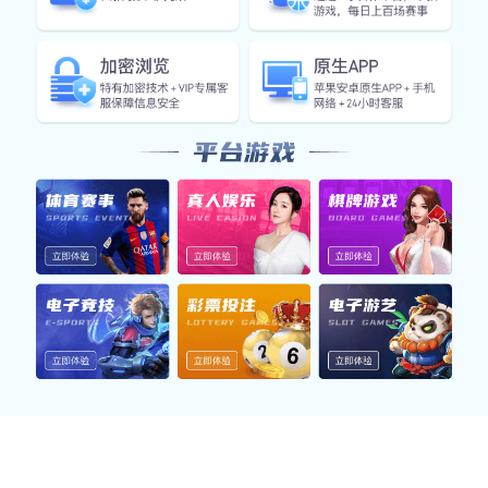
除了个人技术上的提升，巴坎布还注重团队协作意
识。他明白，在这样的大赛中，仅靠个人英雄主义难
以取得胜利，因此他积极与队友沟通配合，以求达到
最佳战术效果。这种精神让他在队内赢得了极高的人
气和尊重。
2、对世界杯的期待
对于每位足球运动员而言，世界杯都是梦寐以求的重
要赛事。巴坎布对此次比赛充满期待，他希望能够通
过自己的表现来实现梦想。在接受采访时，他表示：
“能够代表国家参加如此盛大的赛事，是我最大的荣
幸。”
为了备战世界杯，巴坎布一直保持良好的训练状态。