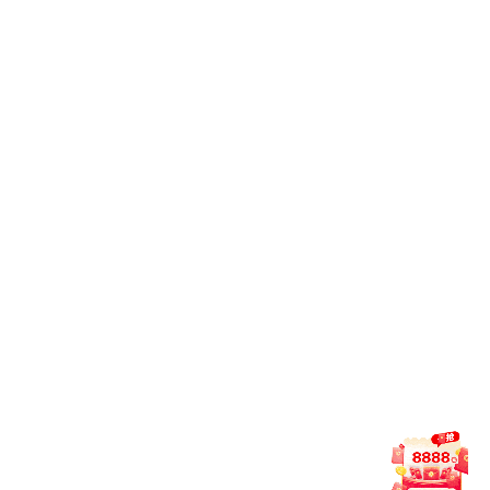
中，全力以赴去完成每一个战术安排。这种拼搏精神
不仅体现在身体上，更要体现在心理韧性上。
其次，季后赛往往会遇到各种突发情况，比如伤病、
裁判判罚等，此时展现出的团队凝聚力尤为关键。只
有所有队员齐心协力，共同面对挑战，才能克服困
难，实现最终目标。
4、团队协作的重要性
无论是哈登谈及骑士队的发展理念还是施罗德强调季
后赛努力，两者都离不开一个核心主题——团队协
作。在当今篮球运动中，没有任何一名超级巨星能够
独自承担起赢得比赛的一切责任，因此合作显得至关
重要。
首先，通过有效沟通与配合，可以让各个位置上的球