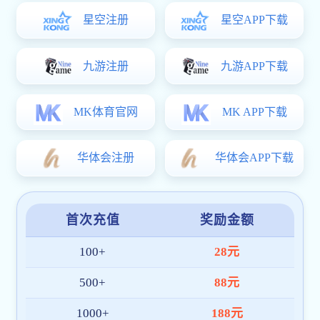
哈登称骑士关注球员全面发展
施罗德强调季后赛必须付出努
力
2026-05-26 20:30
45 次阅读
首页
/
体育报道
在近期的NBA新闻中，哈登和施罗德分别发表了对骑
士队和季后赛的看法。哈登提到骑士队非常关注球员
的全面发展，这表明球队在培养球员能力方面投入了
更多的精力与资源。施罗德则强调，在季后赛期间，
球队必须付出额外的努力才能取得更好的成绩。这两
位球员的话语不仅反映了他们对团队发展的深刻理
解，也揭示了当今篮球运动中个人与团队至关重要的