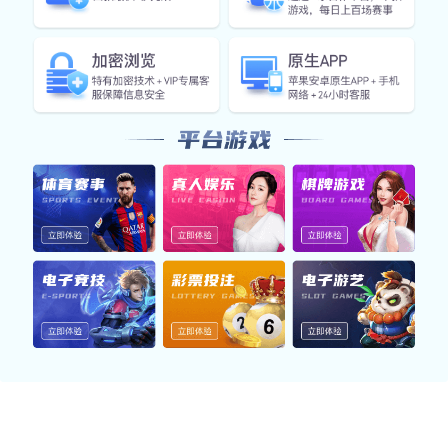
其次，骑士管理层致力于营造良好的团队氛围，让每
位球员都感受到被重视和尊重。在这样的环境下，年
轻球员可以更加自信地发挥自己的能力，而老将则能
通过传帮带来促进整个团队的发展。
2、球员全面发展的重要性
在现代篮球竞技中，单纯依靠某一项技术已难以取得
成功，因此全面发展显得尤为重要。哈登提到这一点
时，其实是在强调多元化技能对于球队整体实力的重
要性。
首先，一个全面发展的球员能够提升球队战术灵活
性。例如，如果一名控卫不仅具备出色的组织能力，
还能投射三分、突破得分，那么教练就能够根据不同
对手选择更灵活的战术安排，从而提高胜率。