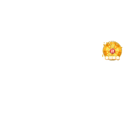
其次，全面发展的球员有助于提升其他队友的表现。
当一个人能够承担多重角色时，他就可以吸引防守注
意力，为其他人创造更多机会。这种互补式的发展使
得整个团队都变得更加高效，有利于实现更好的成
绩。
3、季后赛中的努力意义
施罗德关于季后赛需要付出额外努力的话题，引发了
广泛关注。在竞争最为激烈的阶段，仅靠常规赛时期
积累下来的经验是远远不够的，这时候需要的是全体
成员共同奋斗，为目标而拼搏。
首先，在季后赛中，每场比赛都是生死攸关，任何一
丝松懈都可能导致失败。因此，球队必须保持高度集