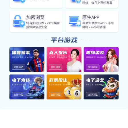
除了个人能力外，西蒙斯的加盟还意味着他需要适应
全新的战术体系和队友配合。这种适应过程往往需要
时间，但在高压环境下，再加上降级危机的迫近，使
得这一过程变得更加复杂。球迷们期待着他能够尽快
找到状态，为球队带来胜利。
2、赛季表现及其影响
尽管西蒙斯在某些比赛中展现出了出色的技术和潜
力，但整体而言，他本赛季的表现并不理想。他在场
上的跑动和创造机会虽然有所提高，但进球效率极
低，仅有的一粒进球也未能为球队带来实质性的帮
助。这种情况让许多支持者感到失望，也给教练组带
来了不少压力。