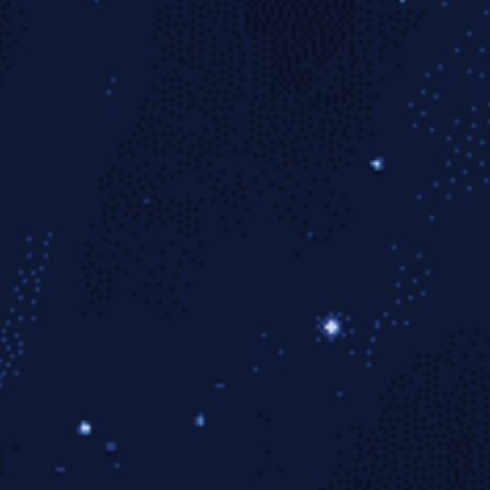
使得球队始终保持竞争优势。此外，他还注重培养年轻球员，使
经验。
，其教练团队更是在NBA界享有盛誉。他们一直以来强调团队
每位球员都能找到自己的位置。在这种氛围下，球队不仅能提高
一处想、劲往一处使。
术创新成为各支球队必须面对的问题。无论是雷霆还是马刺，都
快速攻防转换等，以适应现代篮球的发展趋势。这也为他们在未
决策与引援策略
的长远发展至关重要。他们需要审时度势，根据市场动态以及球
近年来在选秀方面颇有建树，不仅成功吸纳了众多优质新秀，还
结合为他们打下了坚实基础。