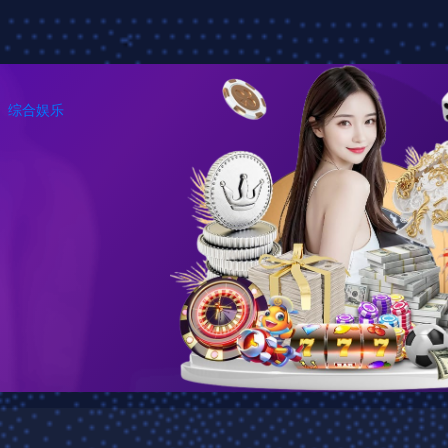
App
关于我们
体育报道
享全球体育盛事
门体育项目。
容实时更新
。