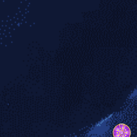
他们能够充分发挥自身
篮球，通过合理的人际
整体实力，也能增强凝
在不断探索新的战术理
来赛季中的表现增添了
队需求做出准确决策。
通过交易获得了一些经