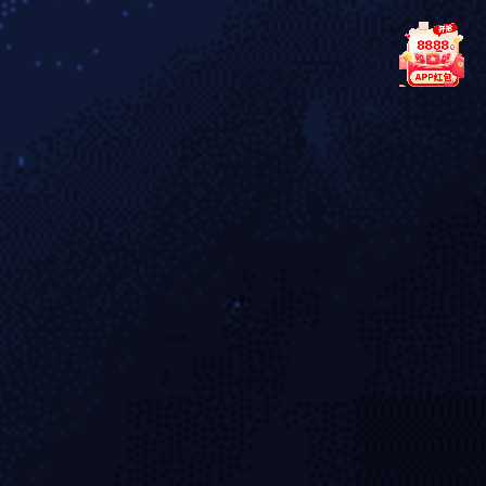
支持，从而可以用于改
要抓住机会，就一定能
凭借年轻阵容的发展、
成为西部联盟中的佼佼
势。
上，我们期待看见它们