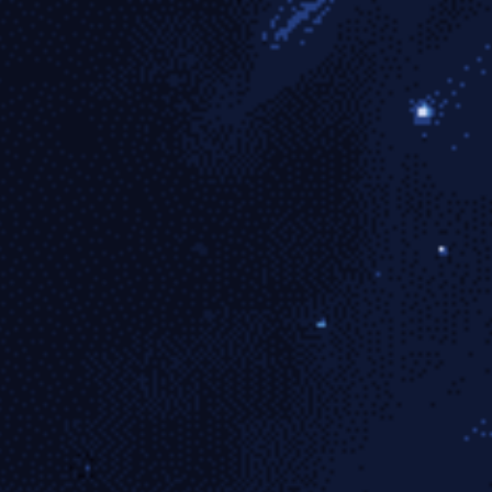
而马刺则以稳健著称
慎，但却常常取得意
整个阵容更加丰富多
此外，两支球队都面
们是否能继续保持良
4、外部环
NBA作为全球最高水
事安排产生重大冲击
这些挑战后，各队伍
同时，西部联盟内部
此，也促使像雷霆和